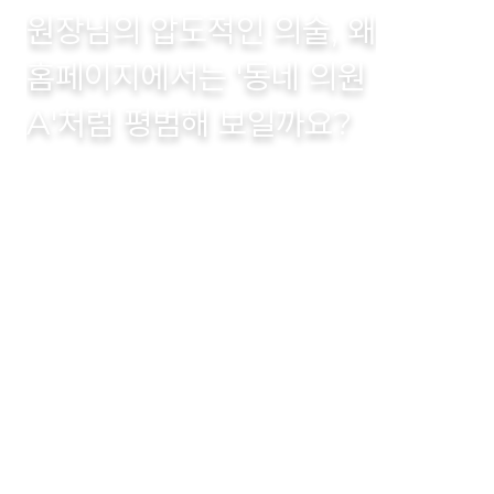
원장님의
압도적인
의술,
왜
홈페이지에서는
'동네
의원
A'처럼
평범해
보일까요?
수백만
원짜리
파워링크와
SNS
마케팅으로
환자를
데려와도,
홈페이지가
입을
꾹
닫은
'마네킹'이라면
예약은
일어나지
않습니다.
맹스튜디오는
환자의
불안감을
신뢰로
바꾸고,
기어코
'상담
예약'
버튼을
누르게
만드는
메디컬
최적화
세일즈
플랫폼을
구축합니다.
원장님은
진료에만
집중하십시오.
24시간
잠들지
않는
'수석
실장급'
홈페이지를
서버에
고용해
드립니다.
👉 신환 창출, 프로젝트 문의하기